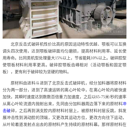
北京反击式破碎机性价比高的原因运动特性优越、颚板可以互换
调头四次使用，达到颚板破碎面均匀磨损，提高材料利用率、延长使
用寿命。比同类机型处理量大15%以上，节省能耗10%以上。破碎腔型
使颚板材料利用率更高。破碎腔颚板齿峰相对（活动颚板和固定颚
板），更有利于破碎较为坚硬的物料。
原材料由进料斗进到了北京反击式破碎机，经分加料器将原材料
分为两一部分，进到了高速运转的离心叶轮中，在离心叶轮内被快速
加快，其瞬时速度达到数数百倍重力加速度，之后以65-75米/秒的速率
从离心叶轮流道内抛射出来，先同由分加料器周边落下来的原材料
冲
击破
碎，之后再到涡支腔内原材料衬层上，被原材料衬层反跳，斜发
展冲击性到涡动腔的顶端，又更改其运动方位，更改方向往下运动，
从叶轮着道发射点出去的原材料产生持续的原材料幕。那样原材料在