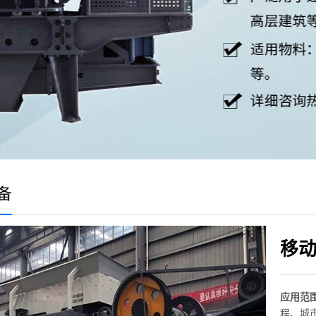
备
移
应用范
程、城