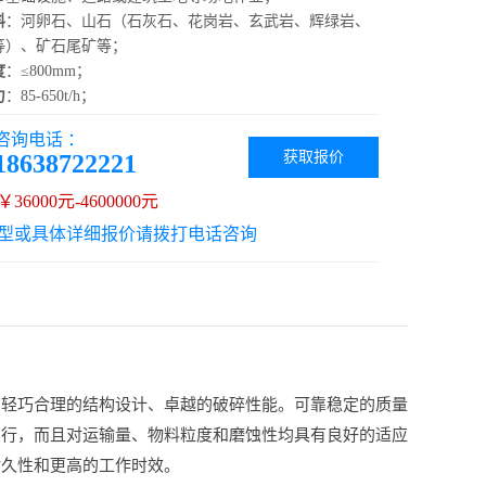
料
：河卵石、山石（石灰石、花岗岩、玄武岩、辉绿岩、
等）、矿石尾矿等；
度
：≤800mm；
力
：85-650t/h；
咨询电话 ：
获取报价
18638722221
36000元-4600000元
型或具体详细报价请拨打电话咨询
有轻巧合理的结构设计、卓越的破碎性能。可靠稳定的质量
易行，而且对运输量、物料粒度和磨蚀性均具有良好的适应
耐久性和更高的工作时效。