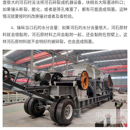
度很大的河石时没法将河石碎裂成机器设备，块相处大阻塞进料口；
如果锤头断裂，脆化，或者是筛孔堵塞了，都有可能造成阻塞。这种
情况就要按时的改换锤对或者及查检验。
4、操纵当口石的水分含量：如果河石的水分含量很大，河石原材
料就会很黏附，河石原材料之间会黏附一起，还会黏附在腔壁上。这
样河石原材料就不会特好的被碎裂，也会造成阻塞。