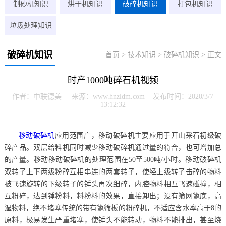
制砂机知识
烘干机知识
破碎机知识
打包机知识
垃圾处理知识
破碎机知识
首页
>
技术知识
>
破碎机知识
> 正文
时产1000吨碎石机视频
作者：中联德美 来源：www.hnzldm.com 发布时间：2020/3/7
13:12:32
移动破碎机
应用范围广，移动破碎机主要应用于开山采石初级破
碎产品。双层给料机同时减少移动破碎机通过量的符合，也可增加总
的产量。移动移动破碎机的处理范围在50至500吨/小时。移动破碎机
双转子上下两级粉碎互相串连的两套转子，使经上级转子击碎的物料
被飞速旋转的下级转子的锤头再次细碎，内腔物料相互飞速碰撞，相
互粉碎，达到锤粉料，料粉料的效果，直接卸出；没有筛网篦底，高
湿物料，绝不堵塞传统的带有篦筛板的粉碎机，不适应含水率高于8的
原料，极易发生严重堵塞，使锤头不能转动，物料不能排出，甚至烧