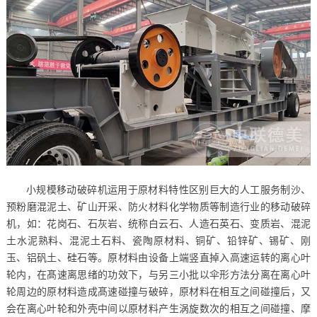
小规模移动破碎机运用于原材料特性区别巨大的人工服务制沙、
预粉磨混泥土、矿山开采、防火材料化学物质等制造行业的移动破碎
机，如：花岗石、石灰岩、统称白云石、人造石英石、变质岩、混泥
土水泥熟料、混泥土石料、瓷陶原材料、铜矿、铅锌矿、锡矿、刚
玉、铝矾土、硅石等。原材料由设备上端竖直掉入高速运转的离心叶
轮内，在髙速离思绪的功效下，与另三小批以伞形方法分离在离心叶
轮周边的原材料造成髙速碰撞与破碎，原材料在相互之间碰撞后，又
会在离心叶轮和外壳中间以原材料产生涡旋数次的相互之间碰撞、摩