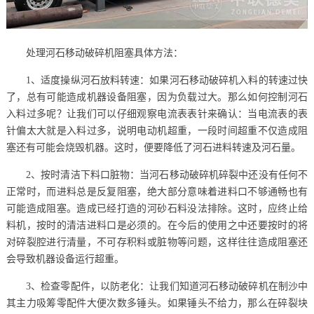
处理河石移动破碎机阻塞具体方法：
1、适度操纵河石放料转速：如果河石移动破碎机入料的转速过快
了，总有可能造成机器设备阻塞，因为负载过大。那么如何控制河石
入料过多呢？让我们可以仔细观察电流表表针来确认：当电流表的表
针偏太大就是入料过多，说明电动机超重，一段时间超重不仅造成阻
塞还有可能会烧毁机器。这时，便要降低了河石进料转速及河石量。
2、按时清洁下料口脏物：当河石移动破碎机碎裂中还没有任何不
正常时，而进料总是反复阻塞，绝大部分意味着进料口不够通畅也有
可能造成阻塞。造成已经打造的河砂石料没法排除。这时，应终止给
料机，按时的清洁进料口是必须的。在今后的使用之中还要按时的将
对碎裂腔进行清量，不可存积料或脏物等问题，这样往往造成阻塞还
会导致机器设备运行超重。
3、检查零配件，以防老化：让我们知道河石移动破碎机在制沙中
其主力吸筹零配件大便次数多锤头。如果锤头不给力，那么在碎裂块