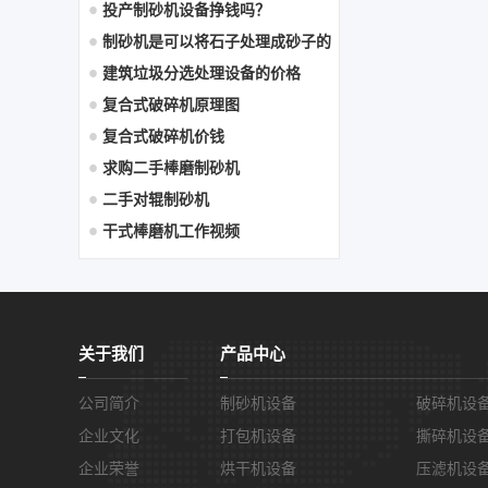
安 全常识
投产制砂机设备挣钱吗？
制砂机是可以将石子处理成砂子的
机械设备
建筑垃圾分选处理设备的价格
复合式破碎机原理图
复合式破碎机价钱
求购二手棒磨制砂机
二手对辊制砂机
干式棒磨机工作视频
关于我们
产品中心
公司简介
制砂机设备
破碎机设
企业文化
打包机设备
撕碎机设
企业荣誉
烘干机设备
压滤机设