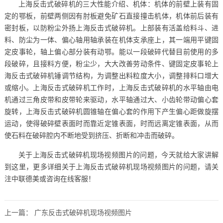
上海反击式破碎机的三大性能介绍、机体：机体的前壁上装有固
定的鄂板，前壁两侧因有肘板避免矿石直接撞击机体，机体前后装有
密封板，以防粉尘外扬上海反击式破碎机。上部装有活盖给料斗、进
料、防尘为一体、偏心轴用轴承装在机体支承座上，其一端用平键固
定皮事轮，轴上偏心部分装有动鄂。能以一段破碎代替目前使用的多
段破碎，且接料方便，粉尘少，大大改善劳动条件、键固定皮事轮上
海反击式破碎机锤调节结构，为调整出料粒度大小，调整排料口增大
或缩小。上海反击式破碎机工作时，上海反击式破碎机的水平轴由电
机通过三角皮带和皮带轮来驱动，水平轴通过大、小齿轮带动偏心套
旋转，上海反击式破碎机圆锥轴在偏心套的作用下产生偏心距做旋摆
运动，使得破碎壁表面时而靠近定锥表面，时而远离定锥表面，从而
使石料在破碎腔内不断地受到挤压、折断和冲击而破碎。
关于上海反击式破碎机现场视频图片的问题，今天就给大家讲解
到这里，更多详细关于上海反击式破碎机现场视频图片的问题，请关
注中联德美或咨询在线客服！
上一篇：
广东反击式破碎机现场视频图片