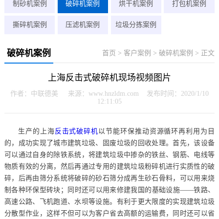
制砂机案例
破碎机案例
烘干机案例
打包机案例
撕碎机案例
压滤机案例
垃圾分拣案例
破碎机案例
首页
>
客户案例
>
破碎机案例
> 正文
上海反击式破碎机现场视频图片
作者：中联德美 来源：www.hnzldm.com 发布时间：2020/1/10
12:11:05
生产的上海
反击式破碎机
以节能环保推动资源循环再利用为目
的，成功实现了城市建筑垃圾、固废垃圾的回收处理。首先，该设备
可以通过自身的除铁系统，将建筑垃圾中掺杂的铁丝、钢筋、电线等
物质有效的分离，然后再通过专用的建筑垃圾粉碎机进行实质性的破
碎，后再由筛分系统将破碎的砂石筛分成再生砂石骨料，可以用来烧
制各种环保型砖块；同时还可以用来修建我国的基础设施——铁路、
高速公路、飞机跑道、水坝等设施。有利于更大限度的实现建筑垃圾
分散型作业，这样不但可以为客户省去高额的运输费，同时还可以省