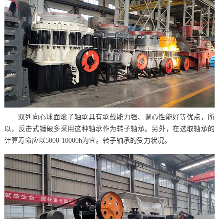
双列向心球面滚子轴承具有承载能力强、调心性能好等优点，所
以，反击式锤破多采用这种轴承作为转子轴承。另外，在选取轴承的
计算寿命应以5000-10000h为宜。转子轴承的受力状况。