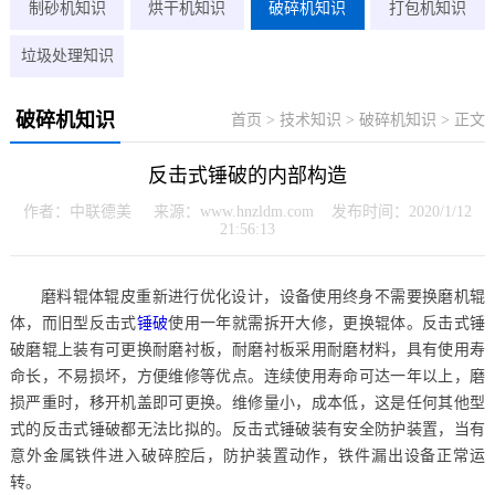
制砂机知识
烘干机知识
破碎机知识
打包机知识
垃圾处理知识
破碎机知识
首页
>
技术知识
>
破碎机知识
> 正文
反击式锤破的内部构造
作者：中联德美 来源：www.hnzldm.com 发布时间：2020/1/12
21:56:13
磨料辊体辊皮重新进行优化设计，设备使用终身不需要换磨机辊
体，而旧型反击式
锤破
使用一年就需拆开大修，更换辊体。反击式锤
破磨辊上装有可更换耐磨衬板，耐磨衬板采用耐磨材料，具有使用寿
命长，不易损坏，方便维修等优点。连续使用寿命可达一年以上，磨
损严重时，移开机盖即可更换。维修量小，成本低，这是任何其他型
式的反击式锤破都无法比拟的。反击式锤破装有安全防护装置，当有
意外金属铁件进入破碎腔后，防护装置动作，铁件漏出设备正常运
转。