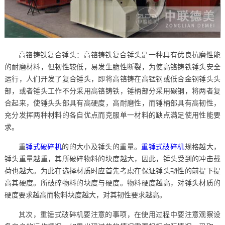
高铬铸铁复合锤头：高铬铸铁复合锤头是一种具有优良抗磨性能
的耐磨材料，但韧性较低，易发生脆性断裂，为使高铬铸铁锤头安全
运行，人们开发了复合锤头，即将高铬铸在高锰钢或低合金钢锤头头
部，或者锤头工作不分采用高铬铸铁，锤柄部分采用碳钢，将两者复
合起来，使锤头头部具有高硬度，高耐磨性，而锤柄部具有高韧性，
充分发挥两种材料的各自优点而克服单一材料的缺点满足使用性能要
求。
重
锤式破碎机
的的大小及锤头的重量。
重锤式破碎机
规格越大，
锤头重量越重，其所破碎物料的块度越大，因此，锤头受到的冲击载
荷也越大。为此在选择材质时应首先考虑在保证锤头韧性的前提下提
高其硬度。所破碎物料的块度与硬度。物料硬度越高，对锤头材质的
硬度要求越高而物料块度越大，对其韧性要求越高。
其次，重锤式破碎机要注意的事项，在使用过程中要注意观察设