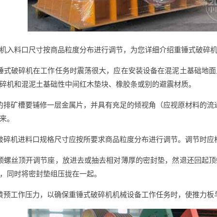
机入料口尺寸按商品粒度分布进行调节，为您详细介绍重锤式破碎
锤式破碎机在工作任务时震荡很大，应在安装设备在混泥土基础地
碎机和混泥土基础性中间红木垫块、橡胶条或别的避震材质。
的排矿槽要铺修一层金属片，并具有充足的倾视角（应视原材料的流通
来。
破碎机进料口规格尺寸应按所要求商品粒度分布进行调节。调节时应
顶螺丝顶开调节座，放进去或抽去相对薄厚的密封垫，然退还回起
，同时将密封垫组压拢在一起。
黄预工作压力，以确保重锤式破碎机机械设备工作任务时，使推力板