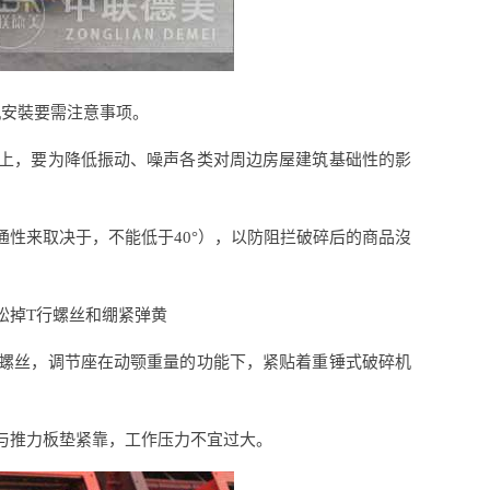
机安裝要需注意事项。
面上，要为降低振动、噪声各类对周边房屋建筑基础性的影
性来取决于，不能低于40°），以防阻拦破碎后的商品沒
松掉T行螺丝和绷紧弹黄
顶螺丝，调节座在动颚重量的功能下，紧贴着重锤式破碎机
与推力板垫紧靠，工作压力不宜过大。