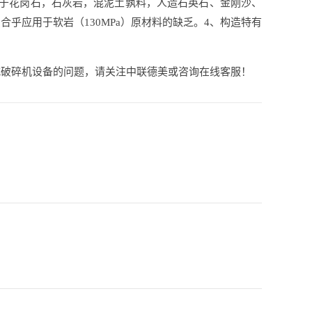
用于花岗石，石灰岩，混泥土孰料，人造石英石、金刚沙、
乎应用于软岩（130MPa）原材料的缺乏。4、构造特有
式破碎机设备的问题，请关注中联德美或咨询在线客服！